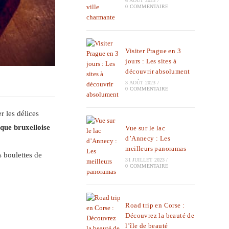
6 AOÛT 2023
/
0 COMMENTAIRE
Visiter Prague en 3
jours : Les sites à
découvrir absolument
3 AOÛT 2023
/
0 COMMENTAIRE
r les délices
que bruxelloise
Vue sur le lac
d’Annecy : Les
meilleurs panoramas
 boulettes de
31 JUILLET 2023
/
0 COMMENTAIRE
Road trip en Corse :
Découvrez la beauté de
l’île de beauté