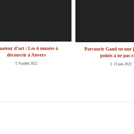
ateur d’art : Les 6 musées à
Parcourir Gand en une j
découvrir à Anvers
points à ne pas r
8 juillet 2022
23 juin 2022