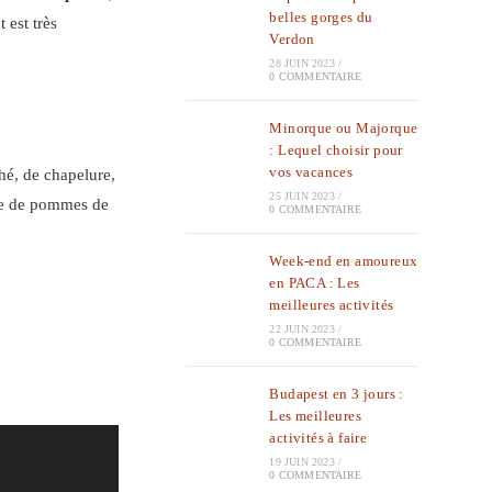
belles gorges du
 est très
Verdon
28 JUIN 2023
/
0 COMMENTAIRE
Minorque ou Majorque
: Lequel choisir pour
vos vacances
hé, de chapelure,
25 JUIN 2023
/
rée de pommes de
0 COMMENTAIRE
Week-end en amoureux
en PACA : Les
meilleures activités
22 JUIN 2023
/
0 COMMENTAIRE
Budapest en 3 jours :
Les meilleures
activités à faire
19 JUIN 2023
/
0 COMMENTAIRE