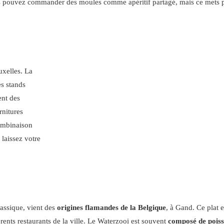
s pouvez commander des moules comme apéritif partagé, mais ce mets p
uxelles. La
es stands
ent des
rnitures
ombinaison
 laissez votre
lassique, vient des
origines flamandes de la Belgique
, à Gand. Ce plat e
rents restaurants de la ville. Le Waterzooi est souvent
composé de poiss