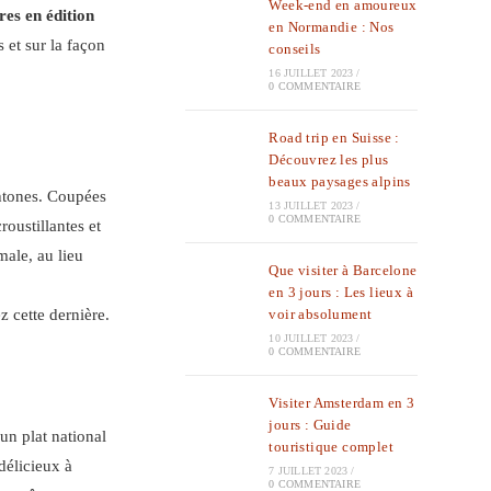
Week-end en amoureux
res en édition
en Normandie : Nos
 et sur la façon
conseils
16 JUILLET 2023
/
0 COMMENTAIRE
Road trip en Suisse :
Découvrez les plus
beaux paysages alpins
chtones. Coupées
13 JUILLET 2023
/
0 COMMENTAIRE
croustillantes et
male, au lieu
Que visiter à Barcelone
en 3 jours : Les lieux à
z cette dernière.
voir absolument
10 JUILLET 2023
/
0 COMMENTAIRE
Visiter Amsterdam en 3
jours : Guide
un plat national
touristique complet
délicieux à
7 JUILLET 2023
/
0 COMMENTAIRE