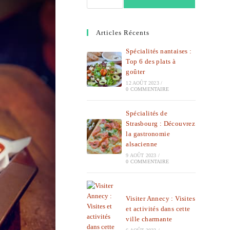
Articles Récents
Spécialités nantaises :
Top 6 des plats à
goûter
12 AOÛT 2023
/
0 COMMENTAIRE
Spécialités de
Strasbourg : Découvrez
la gastronomie
alsacienne
9 AOÛT 2023
/
0 COMMENTAIRE
Visiter Annecy : Visites
et activités dans cette
ville charmante