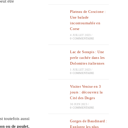
eut être
Plateau de Coscione :
Une balade
incontournable en
Corse
4 JUILLET 2023
/
0 COMMENTAIRE
Lac de Sorapis : Une
perle cachée dans les
Dolomites italiennes
1 JUILLET 2023
/
0 COMMENTAIRE
Visiter Venise en 3
jours : découvrez la
Cité des Doges
30 JUIN 2023
/
0 COMMENTAIRE
st toutefois aussi
Gorges de Baudinard :
on ou de poulet
,
Explorez les plus