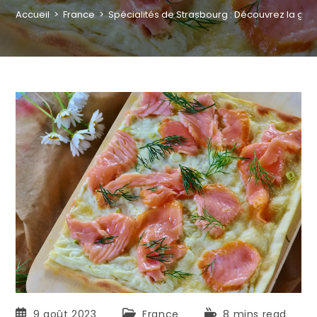
Accueil
>
France
>
Spécialités de Strasbourg : Découvrez la ga
9 août 2023
France
8 mins read