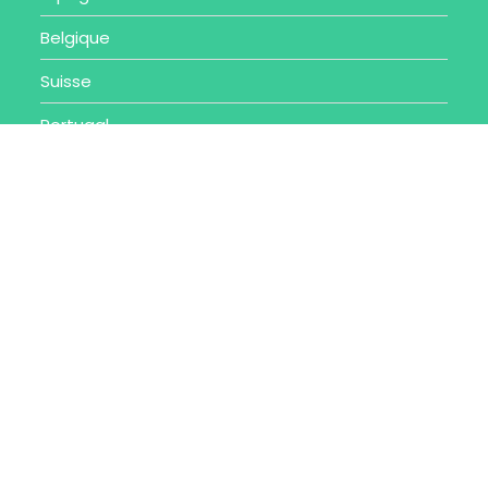
Belgique
Suisse
Portugal
Autres destinations
Toutes nos destinations
Articles Récents
Spécialités nantaises : Top 6 des
plats à goûter
12 AOÛT 2023
/
0 COMMENTAIRE
Visiter Annecy : Visites et activités
dans cette ville charmante
6 AOÛT 2023
/
0 COMMENTAIRE