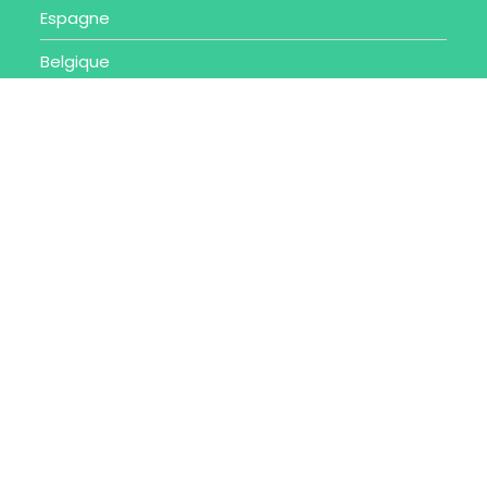
Espagne
Belgique
Suisse
Portugal
Autres destinations
Toutes nos destinations
Articles Récents
Spécialités nantaises : Top 6 des
plats à goûter
12 AOÛT 2023
/
0 COMMENTAIRE
Spécialités de Strasbourg :
Découvrez la gastronomie