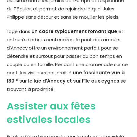
est situé entre les jardins de l’Europe et l’esplanade
du Pâquier, et permet de rejoindre le quai Jules
Philippe sans détour et sans se mouiller les pieds.
Logé dans
un cadre typiquement romantique
et
entouré d’arbres centenaires, le pont des amours
d’Annecy offre un environnement parfait pour se
détendre et surtout pour passer du bon temps en
couple ou en famille. Pendant une promenade sur ce
pont, les visiteurs ont droit à
une fascinante vue à
180 ° sur le lac d’Annecy et sur l’île aux cygnes
se
trouvant à proximité.
Assister aux fêtes
estivales locales
En plus d’être bien graciée par la nature, et au-delà